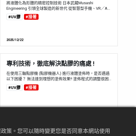
將液體化為形體的精密控制技術 日本武藏Musashi
Engineering 引領全球製造的新世代 從智慧型手機、VR／AR
眼鏡、智慧手錶等行動裝置，到電腦、平板、遊戲機等數位
#UV膠
#接著
設備，再到電視、空調、冰箱等家電產品，乃至於自動駕駛
與電動車等先進汽車產業，Musashi 的點膠系統早已遍佈世
界各地的生產線。近年來，這項技術更拓展應用至醫療、製
藥、生物科技與食品產業，成為現代製造不可或缺的關鍵技
2025/12/22
術之一。...
專利技術，徹底解決點膠的痛處 !
在使用三軸點膠機 (點膠機器人) 進行液體塗佈時，是否遇過
以下困擾？ 無法達到理想的塗佈效果!! 塗佈程式的調整很困
難!! 日本武藏Musashi公司專利的SynchroSpeed ® 功能 (以
#UV膠
#接著
下簡稱 SS功能），能夠自動解決在線條塗佈過程中，因描畫
速度變動而導致的塗佈量不均或塗佈線條粗細不一等傳統問
題。即使不進行細微的塗佈條件調整，也能實現穩定一致的
塗佈品質，並提升生產效率。 什麼是 Sync...
2025/09/12
私權政策。您可以隨時變更您是否同意本網站使用
什麼是塑形土?