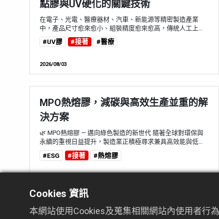
點膠與UV硬化的關鍵技術
在電子、光電、醫療器材、汽車、新能源等精密製造產業
中，產品尺寸愈來愈小、組裝精度愈來愈高，傳統人工上膠
方式已難以滿足品質一致性與生產效率需求。如何讓每一次
#UV膠
#接著
#醫療
點膠都精準、每一道硬化都穩定，已成為提升產品良率的重
要關鍵。現代製造業因此逐漸導入自動化點膠設備與 UV 硬
化系統，透過精密控制膠量、位置與硬化條件，不僅提升產
2026/08/03
品品質，更能降低材料浪費與人為誤差。 ●為什麼精密點膠
如此重要？ 看似簡單的「點一滴膠...
MPO熱熔膠，減碳與高效生產並重的解
決方案
🌿 MPO熱熔膠 — 邁向綠色製造的新世代 隨著全球對環保與
永續的重視日益提升，製造業正積極尋求兼具高效能與低環
境衝擊的膠黏方案。MPO（Metallocene Polyolefin）熱熔膠
#ESG
#接著
#熱熔膠
以其低VOC排放、高熱穩定性與優異的黏著性能，成為EVA
與PUR之後的新一代綠色接著技術代表。它不僅能降低能源
消耗與碳排放，更在生產穩定性與環境友善性間取得完美平
2025/11/10
衡，為企業實現ESG永續目標提供最強助力。 ⭕ ...
Cookies 資訊
本網站使用Cookies及蒐集相關網站內使用
鏡頭模組用膠解決方案 : UV膠與熱固化