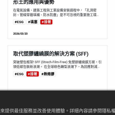
形土的應用與優勢
在電氣設備、建築工程與工業設備安裝過程中，「孔洞密
封、管線穿牆填補、防水防塵」是不可忽視的重要施工環
節。 如果設備孔洞沒有適當密封，可能導致： • 水氣或灰塵
#ESG
#填塞
#接著
與污染物進入 • 電氣短路或設備故障 • 建築物能源效率下降
因此，工程師與施工人員通常會使用工業密封土來填補孔洞
與縫隙。其中，由日本 日東化成工業株式会社 所開發的
2026/03/20
NEOSEAL ® ，因優異的品質與良好的施作性能，自1956年
上市以來，至...
取代塑膠纏繞膜的解決方案 (SFF)
突破塑包框架! SFF (Strech-Film-Free) 免塑膠纏繞膜方案，引
領低碳包裝新浪潮。 在全球綠色轉型浪潮下，為回應對減塑
與碳中和的永續承諾，SFF免塑膠纏繞膜 (Stretch-Film-Free
#ESG
#接著
#熱熔膠
Solution) 已成為最佳的解決之道。這項技能不僅徹底顛覆傳
統以塑膠纏繞膜為主的包裝模式，更實現低碳、減塑與高效
率的多重價值，展現我們作為材料解決方案的前瞻實力。 ⭕
為什麼我們要挑...
2025/09/19
者行為來提供最佳服務並改善使用體驗。詳細內容請參閱隱
HOYA光學：以光學科技與精密製造引