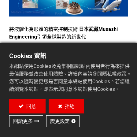
將液體化為形體的精密控制技術
日本武藏Musashi
Engineering
引領全球製造的新世代
從智慧型手機、VR／AR眼鏡、智慧手錶等行動裝置，
Cookies 資訊
到電腦、平板、遊戲機等數位設備，再到電視、空調、
冰箱等家電產品，乃至於自動駕駛與電動車等先進汽車
本網站使用Cookies及蒐集相關網站內使用者行為來提供
產業，Musashi 的點膠系統早已遍佈世界各地的生產
最佳服務並改善使用體驗。詳細內容請參閱隱私權政策。
線。近年來，這項技術更拓展應用至醫療、製藥、生物
您可以隨時變更您是否同意本網站使用Cookies。若您繼
科技與食品產業，成為現代製造不可或缺的關鍵技術之
續瀏覽本網站，即表示您同意本網站使用Cookies。
一。
同意
拒絕
⭕ 掌握皮升/奈升(Pico/Nano level)等級的液體控制技
術
閱讀更多
變更設定
Musashi 的強項之一，是能夠在極微小區域內，精準控
制皮升（pL：一兆分之一公升）與奈升（nL：十億分之