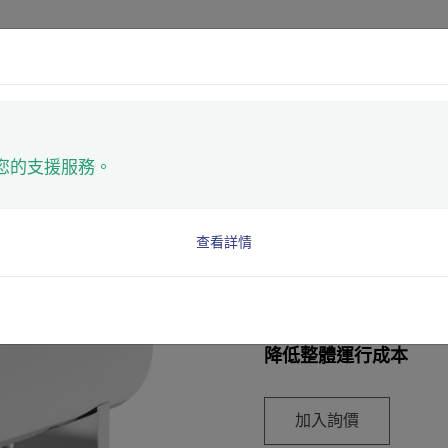
產品
應用
技術
濾器
您的支援服務。
高流量過濾器
查看詳情
適合大流量製程或過濾
降低整體運行成本
加入詢價