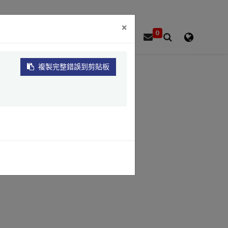
×
0
品牌
資源
關於
聯絡
複製完整錯誤到剪貼板
系統