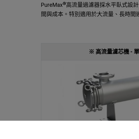
®
PureMax
高流量過濾器採水平臥式設計
間與成本。特別適用於大流量、長時間
※ 高流量濾芯機 - 單