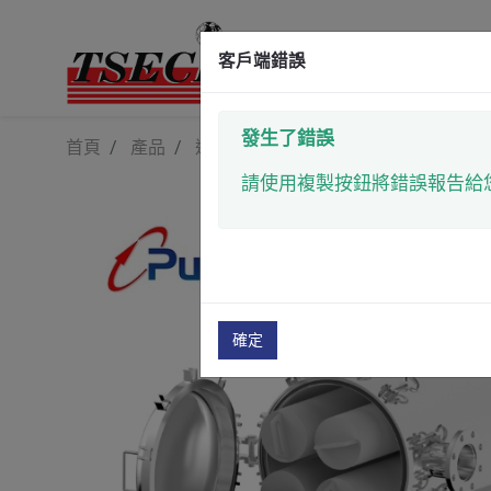
客戶端錯誤
發生了錯誤
首頁
產品
過濾系統
工業過濾器
高流量過
請使用複製按鈕將錯誤報告給
確定