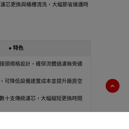
成濾芯更換與桶槽清洗，大幅節省維護時
● 特色
芯接頭規格設計，確保流體過濾無旁通
化，可降低設備建置成本並提升廠房空
代數十支傳統濾芯，大幅縮短更換時間
便濾芯拆裝與更換作業。
製化設計方案。