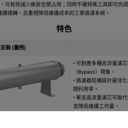
，可有效減少廠房空間占用；同時不需特殊工具即可完
連續運轉，且重視降低維護成本的工業過濾系統。
特色
支裝 (圖例)
• 可對應多種高流量濾
（Bypass）現象。
• 過濾器結構設計最佳
間利用率。
• 單支高流量濾芯可取
並降低維護工作量。
• 採水平臥式設計，方
• 可依客戶需求提供客