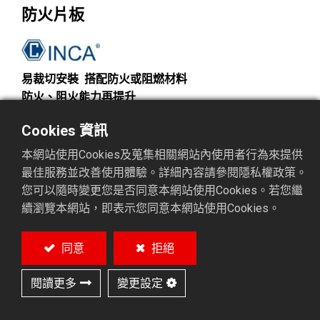
防火片板
易裁切安裝 搭配防火或阻燃材料
防火、阻火能力再提升
產品型號
Cookies 資訊
FP-03
FP-04+
FP-02
本網站使用Cookies及蒐集相關網站內使用者行為來提供
最佳服務並改善使用體驗。詳細內容請參閱隱私權政策。
您可以隨時變更您是否同意本網站使用Cookies。若您繼
加入詢價
續瀏覽本網站，即表示您同意本網站使用Cookies。
同意
拒絕
特色
規格
範例
應用與技術
相關產品
閱讀更多
變更設定
特色