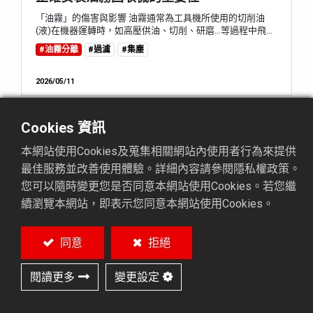
「油霧」的傷害與影響 油霧通常為工具機所使用的切削油
(液)在機器運轉時，如高壓供油、切削、研磨…等過程中飛散
所造成。 油霧是一種對人體與環境有害的污染物，它最大的
#油霧分離
#過濾
#集塵
問題在於肉眼難以察覺，但危害卻相當嚴重。若長期忽視油
霧，將對員工皮膚與呼吸系統造成健康危害。此外，油霧的
堆積也可能造成電子設備與空調系統故障，甚至員工滑倒受
2026/05/11
傷等工安事故。 ⊙ 藉由正確安裝油霧回收機來打造最佳工廠
環境 台灣廠商在機台裝設油...
Cookies 資訊
工業過濾首選：為什麼PureMax濾袋，正在
本網站使用Cookies及蒐集相關網站內使用者行為來提供
成為企業的最佳決策？
最佳服務並改善使用體驗。詳細內容請參閱隱私權政策。
🔹 為什麼濾袋是流體處理系統的重要關鍵 在製造業的流體處
您可以隨時變更您是否同意本網站使用Cookies。若您繼
理系統中，濾袋不只是常見耗材，更是影響產品品質、設備
壽命與系統效率的重要元件。尤其在大顆粒、高流量或高黏
續瀏覽本網站，即表示您同意本網站使用Cookies。
#油霧分離
#過濾
度流體的預過濾應用中，若第一道過濾防線選擇得當，便能
有效降低後段設備負擔，提升整體產線穩定性。 🔹 濾袋產品
外觀與基本型式 PureMax 濾袋可依不同過濾需求提供多種規
2026/04/27
同意
拒絕
格與型式，包含不同尺寸、材質與結構設計，方便企業依據
流體特性、污染物粒...
閱讀更多
變更設定
我們選擇了Onikaze油霧回收機