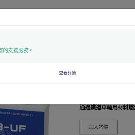
產品
應用
技術
您的支援服務。
電器黏土
查看詳情
不乾性／難燃性／防水
通過鐵道車輛用材料燃
加入詢價