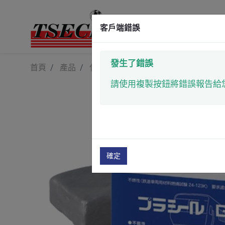
客戶端錯誤
發生了錯誤
首頁
產品
化學品與材料
塑形土
電器黏土
請使用複製按鈕將錯誤報告給
確定