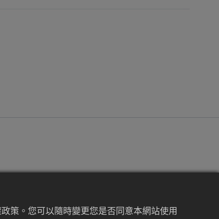
軌道交通車輛(如火車、電車、捷運等之車
私權政策。您可以隨時變更您是否同意本網站使用