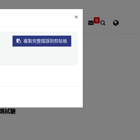
×
0
品牌
資源
關於
聯絡
複製完整錯誤到剪貼板
性／電氣絕緣性
燒試驗